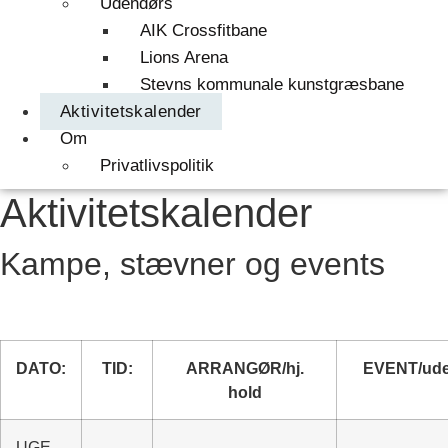
Udendørs
AIK Crossfitbane
Lions Arena
Stevns kommunale kunstgræsbane
Aktivitetskalender
Om
Privatlivspolitik
Aktivitetskalender
Kampe, stævner og events
DATO:
TID:
ARRANGØR/hj.
EVENT/ude
hold
UGE