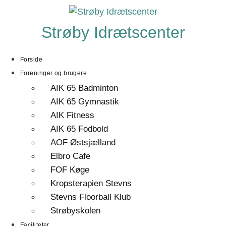
Videre
til
Strøby Idrætscenter
indhold
Forside
Foreninger og brugere
AIK 65 Badminton
AIK 65 Gymnastik
AIK Fitness
AIK 65 Fodbold
AOF Østsjælland
Elbro Cafe
FOF Køge
Kropsterapien Stevns
Stevns Floorball Klub
Strøbyskolen
Faciliteter