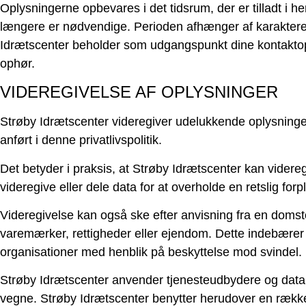
Oplysningerne opbevares i det tidsrum, der er tilladt i he
længere er nødvendige. Perioden afhænger af karaktere
Idrætscenter beholder som udgangspunkt dine kontaktoply
ophør.
VIDEREGIVELSE AF OPLYSNINGER
Strøby Idrætscenter videregiver udelukkende oplysninger
anført i denne privatlivspolitik.
Det betyder i praksis, at Strøby Idrætscenter kan videregiv
videregive eller dele data for at overholde en retslig forpl
Videregivelse kan også ske efter anvisning fra en domsto
varemærker, rettigheder eller ejendom. Dette indebære
organisationer med henblik på beskyttelse mod svindel.
Strøby Idrætscenter anvender tjenesteudbydere og data
vegne. Strøby Idrætscenter benytter herudover en række 