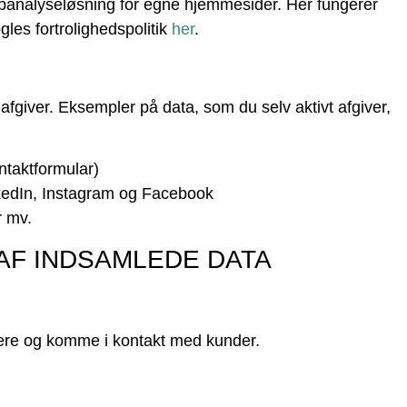
banalyseløsning for egne hjemmesider. Her fungerer
les fortrolighedspolitik
her
.
fgiver. Eksempler på data, som du selv aktivt afgiver,
ntaktformular)
nkedIn, Instagram og Facebook
r mv.
AF INDSAMLEDE DATA
ere og komme i kontakt med kunder.