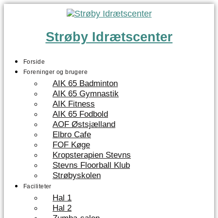
Videre
til
indhold
Strøby Idrætscenter
Forside
Foreninger og brugere
AIK 65 Badminton
AIK 65 Gymnastik
AIK Fitness
AIK 65 Fodbold
AOF Østsjælland
Elbro Cafe
FOF Køge
Kropsterapien Stevns
Stevns Floorball Klub
Strøbyskolen
Faciliteter
Hal 1
Hal 2