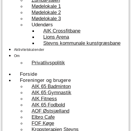
Zumba-salen
Mødelokale 1
Mødelokale 2
Mødelokale 3
Udendørs
AIK Crossfitbane
Lions Arena
Stevns kommunale kunstgræsbane
Aktivitetskalender
Om
Privatlivspolitik
Forside
Foreninger og brugere
AIK 65 Badminton
AIK 65 Gymnastik
AIK Fitness
AIK 65 Fodbold
AOF Østsjælland
Elbro Cafe
FOF Køge
Kropsterapien Stevns